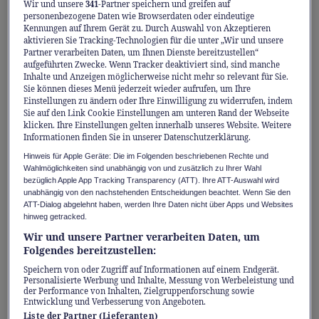
Wir und unsere
341
-Partner speichern und greifen auf
Sicherheitsorientierte Anlegende, die dennoch
personenbezogene Daten wie Browserdaten oder eindeutige
von Renditechancen profitieren möchten und
Kennungen auf Ihrem Gerät zu. Durch Auswahl von Akzeptieren
aktivieren Sie Tracking-Technologien für die unter „Wir und unsere
einen langfristigen Anlagehorizont haben,
Partner verarbeiten Daten, um Ihnen Dienste bereitzustellen“
aufgeführten Zwecke. Wenn Tracker deaktiviert sind, sind manche
können ihr Vermögen gezielt so investieren,
Inhalte und Anzeigen möglicherweise nicht mehr so relevant für Sie.
dass es zu ihren Bedürfnissen und Zielen
Sie können dieses Menü jederzeit wieder aufrufen, um Ihre
Einstellungen zu ändern oder Ihre Einwilligung zu widerrufen, indem
passt. Für sie eignet sich die Anlageklasse
Sie auf den Link Cookie Einstellungen am unteren Rand der Webseite
klicken. Ihre Einstellungen gelten innerhalb unseres Website. Weitere
Infrastruktur ganz besonders.
Informationen finden Sie in unserer Datenschutzerklärung.
Hinweis für Apple Geräte: Die im Folgenden beschriebenen Rechte und
Was bislang vor allem institutionellen
Wahlmöglichkeiten sind unabhängig von und zusätzlich zu Ihrer Wahl
bezüglich Apple App Tracking Transparency (ATT). Ihre ATT-Auswahl wird
Anlegern vorbehalten war, steht nun auch
unabhängig von den nachstehenden Entscheidungen beachtet. Wenn Sie den
ATT-Dialog abgelehnt haben, werden Ihre Daten nicht über Apps und Websites
privaten Anlegerinnen und Anlegern offen:
hinweg getracked.
Sie können von globalen Megatrends und der
Wir und unsere Partner verarbeiten Daten, um
wachsenden Nachfrage nach
Folgendes bereitzustellen:
Infrastrukturlösungen profitieren.
Speichern von oder Zugriff auf Informationen auf einem Endgerät.
Personalisierte Werbung und Inhalte, Messung von Werbeleistung und
der Performance von Inhalten, Zielgruppenforschung sowie
Entwicklung und Verbesserung von Angeboten.
«Anlegerinnen und Anleger profitieren nicht
Liste der Partner (Lieferanten)