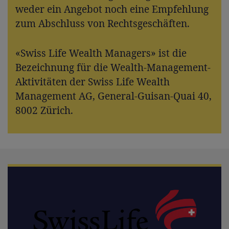
weder ein Angebot noch eine Empfehlung
zum Abschluss von Rechtsgeschäften.
«Swiss Life Wealth Managers» ist die
Bezeichnung für die Wealth-Management-
Aktivitäten der Swiss Life Wealth
Management AG, General-Guisan-Quai 40,
8002 Zürich.