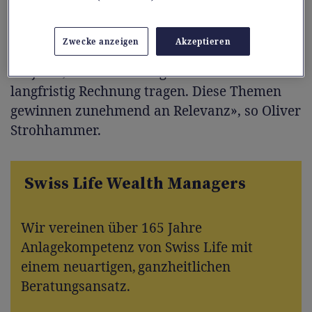
nur von stabilen Erträgen, sondern
investieren zugleich in die Zukunft – in
Zwecke anzeigen
Akzeptieren
Nachhaltigkeit, Digitalisierung und in
Projekte, die dem demografischen Wandel
langfristig Rechnung tragen. Diese Themen
gewinnen zunehmend an Relevanz», so Oliver
Strohhammer.
Swiss Life Wealth Managers
Wir vereinen über 165 Jahre
Anlagekompetenz von Swiss Life mit
einem neuartigen, ganzheitlichen
Beratungsansatz.