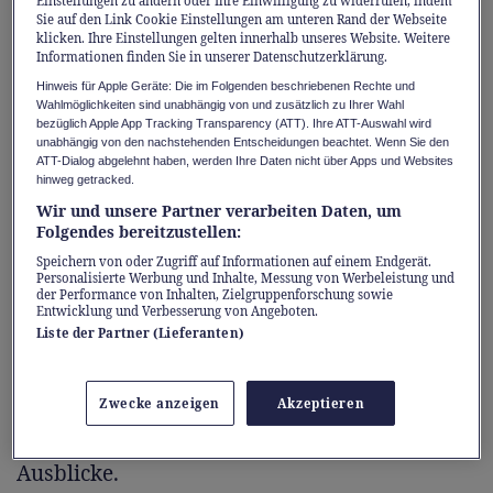
Einstellungen zu ändern oder Ihre Einwilligung zu widerrufen, indem
Boutiquen, Cafés und einem kurzen Aufstieg
Sie auf den Link Cookie Einstellungen am unteren Rand der Webseite
zum Schloss Rapperswil – dem Wahrzeichen
klicken. Ihre Einstellungen gelten innerhalb unseres Website. Weitere
Informationen finden Sie in unserer Datenschutzerklärung.
der Stadt mit fantastischem Blick über den
Hinweis für Apple Geräte: Die im Folgenden beschriebenen Rechte und
Zürichsee.
Wahlmöglichkeiten sind unabhängig von und zusätzlich zu Ihrer Wahl
bezüglich Apple App Tracking Transparency (ATT). Ihre ATT-Auswahl wird
unabhängig von den nachstehenden Entscheidungen beachtet. Wenn Sie den
Und danach? Gehts ab in die Natur: Der
ATT-Dialog abgelehnt haben, werden Ihre Daten nicht über Apps und Websites
hinweg getracked.
Erlebnisweg Obersee führt rund um den
Wir und unsere Partner verarbeiten Daten, um
oberen Zürichsee – zu Fuss oder mit dem
Folgendes bereitzustellen:
Velo, ganz flexibel und an jedem Wochentag.
Speichern von oder Zugriff auf Informationen auf einem Endgerät.
Personalisierte Werbung und Inhalte, Messung von Werbeleistung und
Wer möchte, nimmt einen Entdeckerrucksack
der Performance von Inhalten, Zielgruppenforschung sowie
Entwicklung und Verbesserung von Angeboten.
samt Schatzkarte mit auf die sechs
Liste der Partner (Lieferanten)
abwechslungsreichen Etappen. Die Route
verläuft direkt am Wasser entlang, durch
Zwecke anzeigen
Akzeptieren
Wälder und kleine Dörfer – und bietet
unterwegs immer wieder überraschende
Ausblicke.