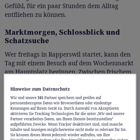
Gefühl, für ein paar Stunden dem Alltag
entfliehen zu können.
Marktmorgen, Schlossblick und
Schatzsuche
Wer freitags in Rapperswil startet, kann den
Tag mit einem Besuch auf dem Wochenmarkt
am Hauptplatz beginnen. Zwischen frischem
Gemüse, duftenden Blumen, regionalen
Spezialitäten und der Kulisse der Altstadt
Hinweise zum Datenschutz
liegt der perfekte Auftakt für einen
Wir und unsere
341
-Partner speichern und greifen auf
personenbezogene Daten wie Browserdaten oder eindeutige
gelungenen Ausflug.
Kennungen auf Ihrem Gerät zu. Durch Auswahl von Akzeptieren
aktivieren Sie Tracking-Technologien für die unter „Wir und unsere
Partner verarbeiten Daten, um Ihnen Dienste bereitzustellen“
Ein paar Schritte weiter warten die Gassen
aufgeführten Zwecke. Wenn Tracker deaktiviert sind, sind manche
Inhalte und Anzeigen möglicherweise nicht mehr so relevant für Sie.
der historischen Altstadt mit charmanten
Sie können dieses Menü jederzeit wieder aufrufen, um Ihre