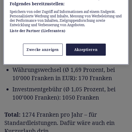
Folgendes bereitzustellen:
Ein praxisnahes Rechenbeispiel mit den
Speichern von oder Zugriff auf Informationen auf einem Endgerät.
Durchschnittskosten von Schweizer Banken
Personalisierte Werbung und Inhalte, Messung von Werbeleistung und
der Performance von Inhalten, Zielgruppenforschung sowie
ergibt:
Entwicklung und Verbesserung von Angeboten.
Liste der Partner (Lieferanten)
Jahresgebühr für ein Konto: 30 Franken
Multiwährungskonto (wenn überhaupt
Zwecke anzeigen
Akzeptieren
angeboten): 24 Franken
Währungswechsel (Ø 1,69 Prozent, bei
10’000 Franken in EUR): 170 Franken
Investmentgebühr (Ø 1,05 Prozent, bei
100’000 Franken): 1050 Franken
Total:
1274 Franken pro Jahr – für
Standardleistungen. Dafür wäre auch ein
Kurzurlaub drin.