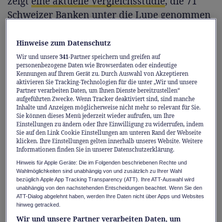
zeigt
eine aktuelle Vergleichsstudie
, die 71
Schweizer Banken unter die Lupe genommen
hat.
Hinweise zum Datenschutz
Besonders bitter: Selbst konservatives Sparen
Wir und unsere
341
-Partner speichern und greifen auf
personenbezogene Daten wie Browserdaten oder eindeutige
lohnt sich kaum. Es gibt kaum Zinsen – oft
Kennungen auf Ihrem Gerät zu. Durch Auswahl von Akzeptieren
aktivieren Sie Tracking-Technologien für die unter „Wir und unsere
sogar Gebühren. Und wer Rendite will, muss
Partner verarbeiten Daten, um Ihnen Dienste bereitzustellen“
das Geld meist lange binden – mit
aufgeführten Zwecke. Wenn Tracker deaktiviert sind, sind manche
Inhalte und Anzeigen möglicherweise nicht mehr so relevant für Sie.
Strafgebühren bei vorzeitigem Zugriff. Dazu
Sie können dieses Menü jederzeit wieder aufrufen, um Ihre
Einstellungen zu ändern oder Ihre Einwilligung zu widerrufen, indem
kommen teure Wechselkurse und hohe
Sie auf den Link Cookie Einstellungen am unteren Rand der Webseite
Gebühren bei der Vermögensverwaltung. Die
klicken. Ihre Einstellungen gelten innerhalb unseres Website. Weitere
Informationen finden Sie in unserer Datenschutzerklärung.
versteckten Kosten summieren sich schnell
Hinweis für Apple Geräte: Die im Folgenden beschriebenen Rechte und
und bleiben oft unbemerkt, bis es weh tut.
Wahlmöglichkeiten sind unabhängig von und zusätzlich zu Ihrer Wahl
bezüglich Apple App Tracking Transparency (ATT). Ihre ATT-Auswahl wird
unabhängig von den nachstehenden Entscheidungen beachtet. Wenn Sie den
Die Rechnung geht selten auf –
ATT-Dialog abgelehnt haben, werden Ihre Daten nicht über Apps und Websites
hinweg getracked.
ausser für die Bank
Wir und unsere Partner verarbeiten Daten, um