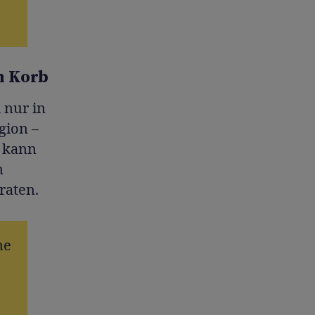
en Korb
 nur in
gion –
n kann
n
raten.
ne