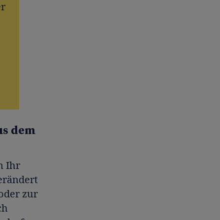
er
aus dem
n Ihr
erändert
 oder zur
ch