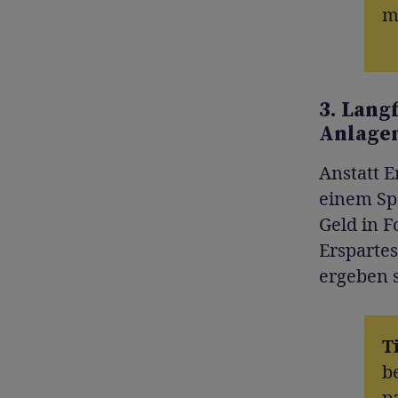
m
3. Lang
Anlagem
Anstatt E
einem Spa
Geld in 
Erspartes
ergeben 
T
b
p