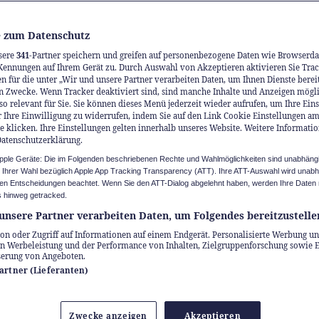
 zum Datenschutz
sere
341
-Partner speichern und greifen auf personenbezogene Daten wie Browserda
Kennungen auf Ihrem Gerät zu. Durch Auswahl von Akzeptieren aktivieren Sie Trac
n für die unter „Wir und unsere Partner verarbeiten Daten, um Ihnen Dienste berei
n Zwecke. Wenn Tracker deaktiviert sind, sind manche Inhalte und Anzeigen mögl
so relevant für Sie. Sie können dieses Menü jederzeit wieder aufrufen, um Ihre Ein
 Ihre Einwilligung zu widerrufen, indem Sie auf den Link Cookie Einstellungen a
e klicken. Ihre Einstellungen gelten innerhalb unseres Website. Weitere Informatio
meiden Sie
Datenschutzerklärung.
Apple Geräte: Die im Folgenden beschriebenen Rechte und Wahlmöglichkeiten sind unabhäng
persteine, die Ihr
u Ihrer Wahl bezüglich Apple App Tracking Transparency (ATT). Ihre ATT-Auswahl wird unab
n Entscheidungen beachtet. Wenn Sie den ATT-Dialog abgelehnt haben, werden Ihre Daten 
 hinweg getracked.
mögen ausbremsen
unsere Partner verarbeiten Daten, um Folgendes bereitzustelle
on oder Zugriff auf Informationen auf einem Endgerät. Personalisierte Werbung un
n Werbeleistung und der Performance von Inhalten, Zielgruppenforschung sowie 
 ist das Thema Geldanlage mit Unsicherheiten 
serung von Angeboten.
Partner (Lieferanten)
rderungen verbunden. Die Bandbreite an Mögli
, die Märkte entwickeln sich dynamisch – und d
Zwecke anzeigen
Akzeptieren