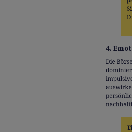
S
D
4. Emot
Die Börse
dominiert
impulsive
auswirken
persönlic
nachhalt
T