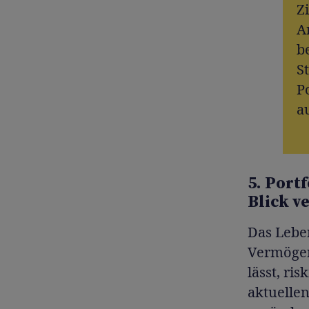
Zi
A
b
St
P
a
5. Port
Blick v
Das Lebe
Vermögen
lässt, ri
aktuellen