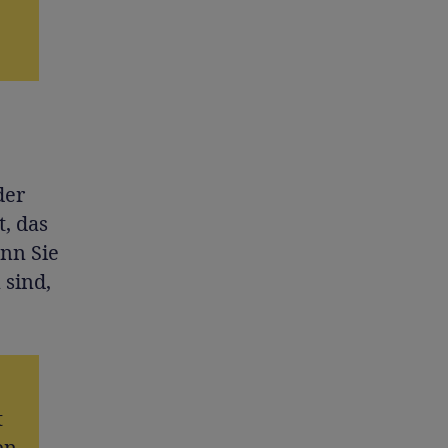
der
t, das
nn Sie
 sind,
t
en