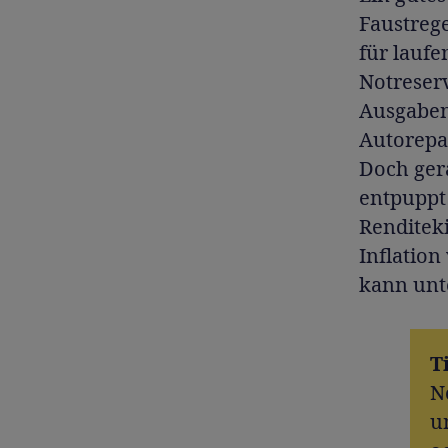
Faustrege
für lauf
Notreser
Ausgaben
Autorepar
Doch gera
entpuppt 
Renditeki
Inflation
kann unt
T
N
u