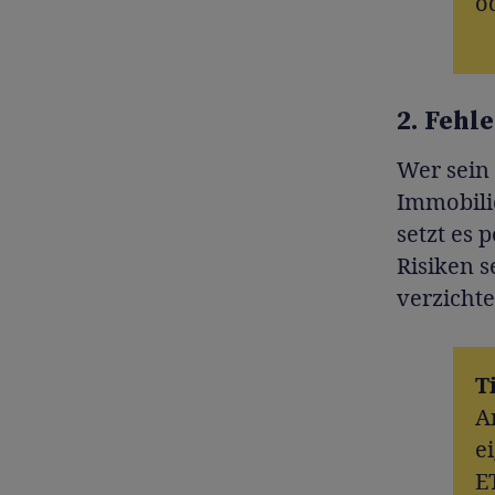
o
2. Fehl
Wer sein 
Immobilie
setzt es 
Risiken 
verzichte
T
A
e
E