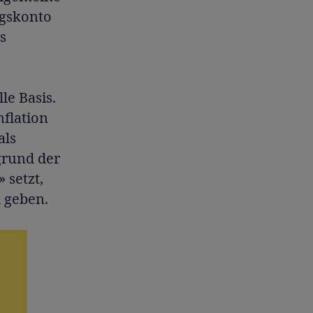
ngskonto
s
le Basis.
nflation
als
fgrund der
 setzt,
 geben.