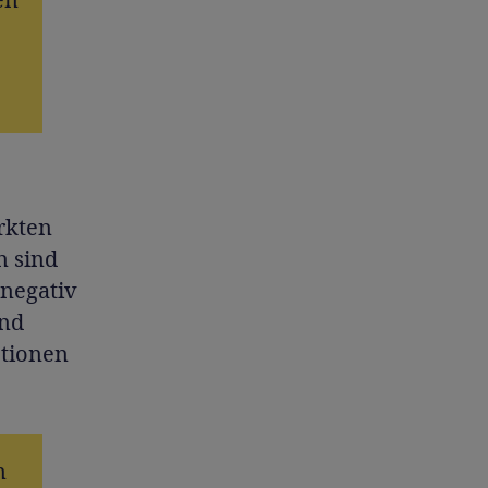
rkten
n sind
 negativ
und
otionen
n