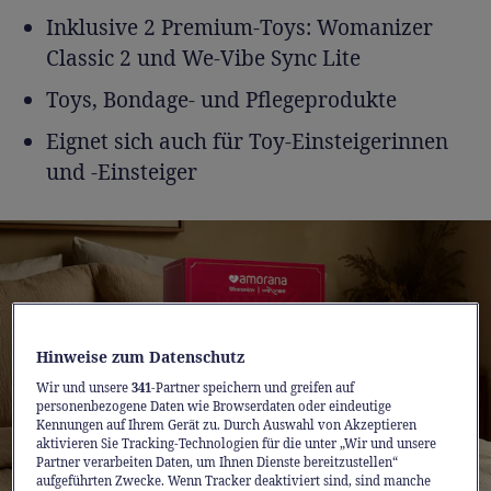
Inklusive 2 Premium-Toys: Womanizer
Classic 2 und We-Vibe Sync Lite
Toys, Bondage- und Pflegeprodukte
Eignet sich auch für Toy-Einsteigerinnen
und -Einsteiger
Hinweise zum Datenschutz
Wir und unsere
341
-Partner speichern und greifen auf
personenbezogene Daten wie Browserdaten oder eindeutige
Kennungen auf Ihrem Gerät zu. Durch Auswahl von Akzeptieren
aktivieren Sie Tracking-Technologien für die unter „Wir und unsere
Partner verarbeiten Daten, um Ihnen Dienste bereitzustellen“
aufgeführten Zwecke. Wenn Tracker deaktiviert sind, sind manche