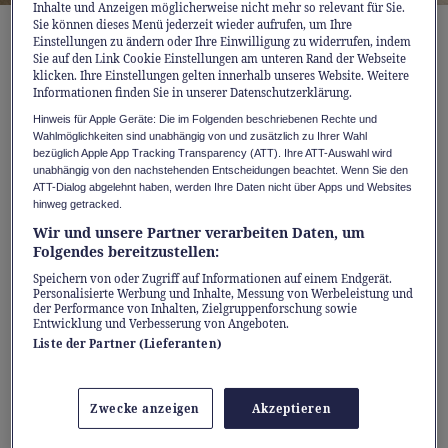
Inhalte und Anzeigen möglicherweise nicht mehr so relevant für Sie.
Sie können dieses Menü jederzeit wieder aufrufen, um Ihre
Einstellungen zu ändern oder Ihre Einwilligung zu widerrufen, indem
Direkt zum Premium-Kalender
Sie auf den Link Cookie Einstellungen am unteren Rand der Webseite
klicken. Ihre Einstellungen gelten innerhalb unseres Website. Weitere
Informationen finden Sie in unserer Datenschutzerklärung.
Hinweis für Apple Geräte: Die im Folgenden beschriebenen Rechte und
Komplett neu: Amorana-
Wahlmöglichkeiten sind unabhängig von und zusätzlich zu Ihrer Wahl
Adventskalender Discover 2025 für
bezüglich Apple App Tracking Transparency (ATT). Ihre ATT-Auswahl wird
unabhängig von den nachstehenden Entscheidungen beachtet. Wenn Sie den
nur 59,90 Franken statt 304,60
ATT-Dialog abgelehnt haben, werden Ihre Daten nicht über Apps und Websites
Franken
hinweg getracked.
Wir und unsere Partner verarbeiten Daten, um
Warenwert von 304,60 Franken – Sie
Folgendes bereitzustellen:
sparen 244,70 Franken (80 Prozent)
Speichern von oder Zugriff auf Informationen auf einem Endgerät.
Personalisierte Werbung und Inhalte, Messung von Werbeleistung und
der Performance von Inhalten, Zielgruppenforschung sowie
Stilvoller Kalender mit elegantem Design
Entwicklung und Verbesserung von Angeboten.
Liste der Partner (Lieferanten)
Viele Überraschungen und neue Impulse
für mehr Lust
Zwecke anzeigen
Akzeptieren
Enthält Premium-Toy Womanizer Mini 2