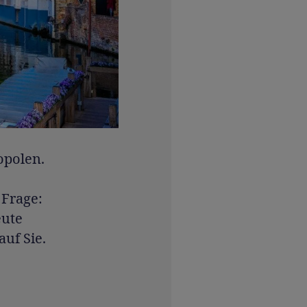
opolen.
 Frage:
eute
uf Sie.