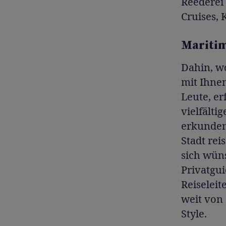
Reederei 
Cruises,
Maritim
Dahin, w
mit Ihne
Leute, e
vielfälti
erkunden
Stadt rei
sich wüns
Privatgui
Reiseleit
weit von 
Style.