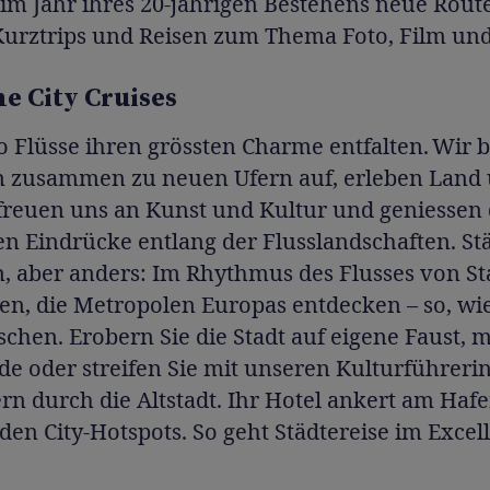
im Jahr ihres 20-jährigen Bestehens neue Route
 Kurztrips und Reisen zum Thema Foto, Film und
e City Cruises
o Flüsse ihren grössten Charme entfalten. Wir 
n zusammen zu neuen Ufern auf, erleben Land
rfreuen uns an Kunst und Kultur und geniessen 
gen Eindrücke entlang der Flusslandschaften. St
, aber anders: Im Rhythmus des Flusses von St
sen, die Metropolen Europas entdecken – so, wie
chen. Erobern Sie die Stadt auf eigene Faust, m
de oder streifen Sie mit unseren Kulturführer
ern durch die Altstadt. Ihr Hotel ankert am Hafe
den City-Hotspots. So geht Städtereise im Excel