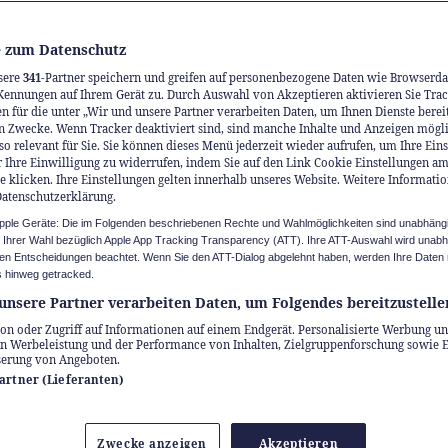
 zum Datenschutz
sere
341
-Partner speichern und greifen auf personenbezogene Daten wie Browserda
Kennungen auf Ihrem Gerät zu. Durch Auswahl von Akzeptieren aktivieren Sie Trac
n für die unter „Wir und unsere Partner verarbeiten Daten, um Ihnen Dienste berei
n Zwecke. Wenn Tracker deaktiviert sind, sind manche Inhalte und Anzeigen mögl
so relevant für Sie. Sie können dieses Menü jederzeit wieder aufrufen, um Ihre Ein
 Ihre Einwilligung zu widerrufen, indem Sie auf den Link Cookie Einstellungen a
e klicken. Ihre Einstellungen gelten innerhalb unseres Website. Weitere Informatio
 neue Excellence-
Datenschutzerklärung.
Apple Geräte: Die im Folgenden beschriebenen Rechte und Wahlmöglichkeiten sind unabhäng
lektion ’26 mit über
u Ihrer Wahl bezüglich Apple App Tracking Transparency (ATT). Ihre ATT-Auswahl wird unab
n Entscheidungen beachtet. Wenn Sie den ATT-Dialog abgelehnt haben, werden Ihre Daten 
 hinweg getracked.
ssrouten
unsere Partner verarbeiten Daten, um Folgendes bereitzustelle
on oder Zugriff auf Informationen auf einem Endgerät. Personalisierte Werbung un
n Werbeleistung und der Performance von Inhalten, Zielgruppenforschung sowie 
ie quer durch Europa an Bord eines der zehn k
serung von Angeboten.
Partner (Lieferanten)
r Grandhotels von Excellence. Über 80 Fachleut
en und ihre Begeisterung im Rahmen des grösst
Zwecke anzeigen
Akzeptieren