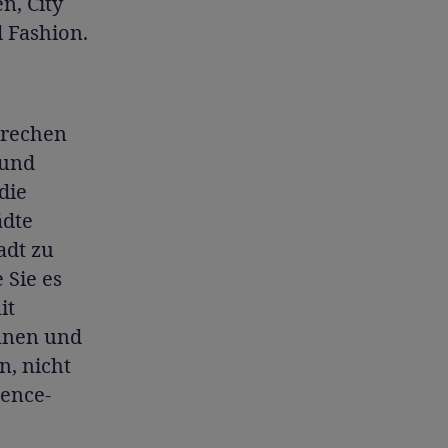
n, City
 Fashion.
brechen
 und
die
ädte
adt zu
 Sie es
it
innen und
n, nicht
lence-