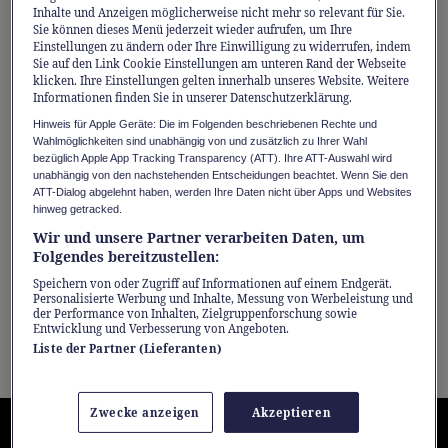
herauszufinden, was zu mir passt.»
Inhalte und Anzeigen möglicherweise nicht mehr so relevant für Sie.
Sie können dieses Menü jederzeit wieder aufrufen, um Ihre
Einstellungen zu ändern oder Ihre Einwilligung zu widerrufen, indem
Sie auf den Link Cookie Einstellungen am unteren Rand der Webseite
Während der dreijährigen Ausbildung
klicken. Ihre Einstellungen gelten innerhalb unseres Website. Weitere
absolvieren die Lernenden sieben Wochen
Informationen finden Sie in unserer Datenschutzerklärung.
Praktikum – verteilt auf mehrere Einsätze.
Hinweis für Apple Geräte: Die im Folgenden beschriebenen Rechte und
Wahlmöglichkeiten sind unabhängig von und zusätzlich zu Ihrer Wahl
Dabei übernehmen sie konkrete Aufgaben,
bezüglich Apple App Tracking Transparency (ATT). Ihre ATT-Auswahl wird
unabhängig von den nachstehenden Entscheidungen beachtet. Wenn Sie den
sammeln eigenständig Erfahrungen und
ATT-Dialog abgelehnt haben, werden Ihre Daten nicht über Apps und Websites
reflektieren diese im Unterricht. Der
hinweg getracked.
Wir und unsere Partner verarbeiten Daten, um
Praxisbezug ist Teil des pädagogischen
Folgendes bereitzustellen:
Konzepts: Gelerntes wird nicht nur
Speichern von oder Zugriff auf Informationen auf einem Endgerät.
vermittelt, sondern angewendet, hinterfragt
Personalisierte Werbung und Inhalte, Messung von Werbeleistung und
der Performance von Inhalten, Zielgruppenforschung sowie
und in einen grösseren Zusammenhang
Entwicklung und Verbesserung von Angeboten.
Liste der Partner (Lieferanten)
gestellt.
Zwecke anzeigen
Akzeptieren