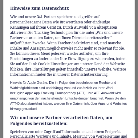
und Vielseitigkeit mit einer Grösse, die
Hinweise zum Datenschutz
sowohl im Stadtverkehr als auch auf der
Wir und unsere
341
-Partner speichern und greifen auf
Autobahn überzeugt. Ein SUV für den Alltag,
personenbezogene Daten wie Browserdaten oder eindeutige
der alle Witterungen mitmacht – das ganze
Kennungen auf Ihrem Gerät zu. Durch Auswahl von Akzeptieren
aktivieren Sie Tracking-Technologien für die unter „Wir und unsere
Jahr über.
Partner verarbeiten Daten, um Ihnen Dienste bereitzustellen“
aufgeführten Zwecke. Wenn Tracker deaktiviert sind, sind manche
Inhalte und Anzeigen möglicherweise nicht mehr so relevant für Sie.
Durchdachtes Design und kompakte
Sie können dieses Menü jederzeit wieder aufrufen, um Ihre
Einstellungen zu ändern oder Ihre Einwilligung zu widerrufen, indem
Grösse
Sie auf den Link Cookie Einstellungen am unteren Rand der Webseite
klicken. Ihre Einstellungen gelten innerhalb unseres Website. Weitere
Die weiche und harmonische Silhouette des
Informationen finden Sie in unserer Datenschutzerklärung.
HR-V verbindet die Merkmale eines SUV mit
Hinweis für Apple Geräte: Die im Folgenden beschriebenen Rechte und
Wahlmöglichkeiten sind unabhängig von und zusätzlich zu Ihrer Wahl
einer schlanken Dachlinie. Seine
bezüglich Apple App Tracking Transparency (ATT). Ihre ATT-Auswahl wird
unabhängig von den nachstehenden Entscheidungen beachtet. Wenn Sie den
ausgewogenen Proportionen, seine klaren
ATT-Dialog abgelehnt haben, werden Ihre Daten nicht über Apps und Websites
Oberflächen und seine raffinierten Details –
hinweg getracked.
wie die integrierten Türgriffe hinten –
Wir und unsere Partner verarbeiten Daten, um
Folgendes bereitzustellen:
verleihen ihm ein elegantes und modernes
Speichern von oder Zugriff auf Informationen auf einem Endgerät.
Erscheinungsbild. Sein schlichtes und
Personalisierte Werbung und Inhalte, Messung von Werbeleistung und