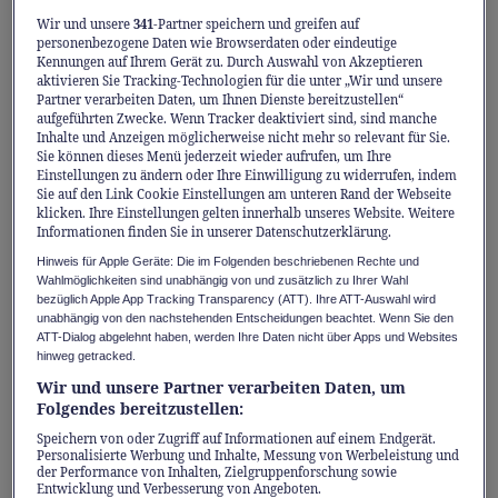
Tiefkühlpizza hat sich inzwischen als Retterin
Wir und unsere
341
-Partner speichern und greifen auf
in der Not etabliert. Doch dieser Komfort kam
personenbezogene Daten wie Browserdaten oder eindeutige
lange Zeit mit einer Kehrseite: Convenience
Kennungen auf Ihrem Gerät zu. Durch Auswahl von Akzeptieren
aktivieren Sie Tracking-Technologien für die unter „Wir und unsere
bedeutete oft den Verzicht auf echten Genuss
Partner verarbeiten Daten, um Ihnen Dienste bereitzustellen“
aufgeführten Zwecke. Wenn Tracker deaktiviert sind, sind manche
und Qualität.
Inhalte und Anzeigen möglicherweise nicht mehr so relevant für Sie.
Sie können dieses Menü jederzeit wieder aufrufen, um Ihre
Einstellungen zu ändern oder Ihre Einwilligung zu widerrufen, indem
Aber müssen wir uns zwischen Convenience
Sie auf den Link Cookie Einstellungen am unteren Rand der Webseite
klicken. Ihre Einstellungen gelten innerhalb unseres Website. Weitere
und hochwertiger Zubereitung entscheiden?
Informationen finden Sie in unserer Datenschutzerklärung.
Die Suprema tritt den Gegenbeweis an und
Hinweis für Apple Geräte: Die im Folgenden beschriebenen Rechte und
zeigt, dass beides zusammenpasst. Gebacken
Wahlmöglichkeiten sind unabhängig von und zusätzlich zu Ihrer Wahl
bezüglich Apple App Tracking Transparency (ATT). Ihre ATT-Auswahl wird
aus einem dreifach gereiften Teig, verfeinert
unabhängig von den nachstehenden Entscheidungen beachtet. Wenn Sie den
ATT-Dialog abgelehnt haben, werden Ihre Daten nicht über Apps und Websites
mit sonnengereiften Tomaten aus der Emilia-
hinweg getracked.
Romagna und sorgfältig komponierten
Wir und unsere Partner verarbeiten Daten, um
Zutaten, verbindet sie Qualität, Geschmack
Folgendes bereitzustellen:
und einfache Zubereitung. Sie ist die Antwort
Speichern von oder Zugriff auf Informationen auf einem Endgerät.
Personalisierte Werbung und Inhalte, Messung von Werbeleistung und
für alle, die echte Pizza und ein Stück
der Performance von Inhalten, Zielgruppenforschung sowie
Entwicklung und Verbesserung von Angeboten.