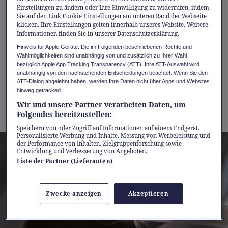
kombiniert mit alltagstauglicher Reichweite,
Einstellungen zu ändern oder Ihre Einwilligung zu widerrufen, indem
Sie auf den Link Cookie Einstellungen am unteren Rand der Webseite
schneller Ladeleistung und moderner
klicken. Ihre Einstellungen gelten innerhalb unseres Website. Weitere
Informationen finden Sie in unserer Datenschutzerklärung.
Konnektivität.
Hinweis für Apple Geräte: Die im Folgenden beschriebenen Rechte und
Wahlmöglichkeiten sind unabhängig von und zusätzlich zu Ihrer Wahl
Jetzt wird der Einstieg in die vollelektrische
bezüglich Apple App Tracking Transparency (ATT). Ihre ATT-Auswahl wird
unabhängig von den nachstehenden Entscheidungen beachtet. Wenn Sie den
Modellwelt von Mazda besonders attraktiv:
ATT-Dialog abgelehnt haben, werden Ihre Daten nicht über Apps und Websites
hinweg getracked.
Bis zum 31. August 2026 profitieren Sie von
Wir und unsere Partner verarbeiten Daten, um
einem
0%-Leasing-Angebot
.
Folgendes bereitzustellen:
Speichern von oder Zugriff auf Informationen auf einem Endgerät.
Personalisierte Werbung und Inhalte, Messung von Werbeleistung und
der Performance von Inhalten, Zielgruppenforschung sowie
Entwicklung und Verbesserung von Angeboten.
Liste der Partner (Lieferanten)
Zwecke anzeigen
Akzeptieren