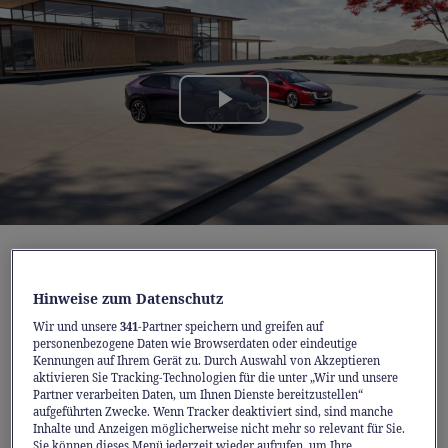
Play
Video
Der Mazda6e
, ausgezeichnet als «World Car
Design of the Year 2026», und
der brandneue
Hinweise zum Datenschutz
Mazda CX-6e
stehen beispielhaft dafür, wie
Wir und unsere
341
-Partner speichern und greifen auf
personenbezogene Daten wie Browserdaten oder eindeutige
Mazda Elektromobilität, emotionales Design
Kennungen auf Ihrem Gerät zu. Durch Auswahl von Akzeptieren
und japanische Handwerkskunst vereint. So
aktivieren Sie Tracking-Technologien für die unter „Wir und unsere
Partner verarbeiten Daten, um Ihnen Dienste bereitzustellen“
entstehen vollelektrische Fahrzeuge, die den
aufgeführten Zwecke. Wenn Tracker deaktiviert sind, sind manche
Inhalte und Anzeigen möglicherweise nicht mehr so relevant für Sie.
Menschen in den Mittelpunkt stellen –
Sie können dieses Menü jederzeit wieder aufrufen, um Ihre