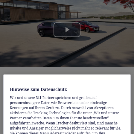
Play
Video
Der Mazda6e
, ausgezeichnet als «World Car
Design of the Year 2026», und
der brandneue
Hinweise zum Datenschutz
Mazda CX-6e
stehen beispielhaft dafür, wie
Wir und unsere
341
-Partner speichern und greifen auf
personenbezogene Daten wie Browserdaten oder eindeutige
Mazda Elektromobilität, emotionales Design
Kennungen auf Ihrem Gerät zu. Durch Auswahl von Akzeptieren
und japanische Handwerkskunst vereint. So
aktivieren Sie Tracking-Technologien für die unter „Wir und unsere
Partner verarbeiten Daten, um Ihnen Dienste bereitzustellen“
entstehen vollelektrische Fahrzeuge, die den
aufgeführten Zwecke. Wenn Tracker deaktiviert sind, sind manche
Inhalte und Anzeigen möglicherweise nicht mehr so relevant für Sie.
Menschen in den Mittelpunkt stellen –
Sie können dieses Menü jederzeit wieder aufrufen, um Ihre