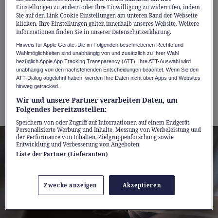
kombiniert mit alltagstauglicher Reichweite,
Einstellungen zu ändern oder Ihre Einwilligung zu widerrufen, indem
Sie auf den Link Cookie Einstellungen am unteren Rand der Webseite
schneller Ladeleistung und moderner
klicken. Ihre Einstellungen gelten innerhalb unseres Website. Weitere
Informationen finden Sie in unserer Datenschutzerklärung.
Konnektivität.
Hinweis für Apple Geräte: Die im Folgenden beschriebenen Rechte und
Wahlmöglichkeiten sind unabhängig von und zusätzlich zu Ihrer Wahl
Jetzt wird der Einstieg in die vollelektrische
bezüglich Apple App Tracking Transparency (ATT). Ihre ATT-Auswahl wird
unabhängig von den nachstehenden Entscheidungen beachtet. Wenn Sie den
Modellwelt von Mazda besonders attraktiv:
ATT-Dialog abgelehnt haben, werden Ihre Daten nicht über Apps und Websites
hinweg getracked.
Bis zum 31. August 2026 profitieren Sie von
Wir und unsere Partner verarbeiten Daten, um
einem
0%-Leasing-Angebot
.
Folgendes bereitzustellen:
Speichern von oder Zugriff auf Informationen auf einem Endgerät.
Personalisierte Werbung und Inhalte, Messung von Werbeleistung und
der Performance von Inhalten, Zielgruppenforschung sowie
Entwicklung und Verbesserung von Angeboten.
Liste der Partner (Lieferanten)
Zwecke anzeigen
Akzeptieren