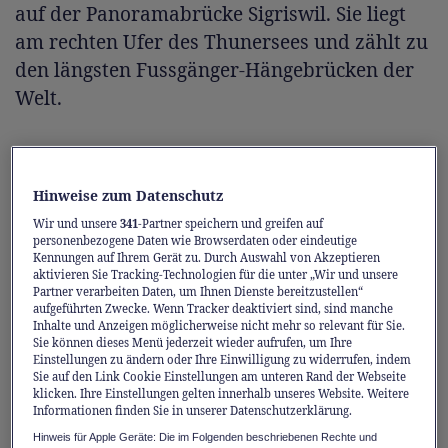
auf der Panoramabrücke Sigriswil. Sie liegt
am rechten Ufer des Thunersees und zählt zu
den längsten Fussgänger-Hängebrücken der
Welt.
Die Panoramabrücke Leissigen wirkt
schlichter, gehört jedoch zu den schönsten
Hinweise zum Datenschutz
ihrer Art. Geniessen Sie den Blick auf See und
Wir und unsere
341
-Partner speichern und greifen auf
Landschaft und runden Sie den Besuch auf
personenbezogene Daten wie Browserdaten oder eindeutige
Kennungen auf Ihrem Gerät zu. Durch Auswahl von Akzeptieren
der Meielisalp mit Einkehrmöglichkeiten,
aktivieren Sie Tracking-Technologien für die unter „Wir und unsere
Spielplatz und Minigolf ab.
Partner verarbeiten Daten, um Ihnen Dienste bereitzustellen“
aufgeführten Zwecke. Wenn Tracker deaktiviert sind, sind manche
Inhalte und Anzeigen möglicherweise nicht mehr so relevant für Sie.
Sie können dieses Menü jederzeit wieder aufrufen, um Ihre
Tipp:
Beide Brücken lassen sich perfekt mit
Einstellungen zu ändern oder Ihre Einwilligung zu widerrufen, indem
Wanderungen kombinieren.
Sie auf den Link Cookie Einstellungen am unteren Rand der Webseite
klicken. Ihre Einstellungen gelten innerhalb unseres Website. Weitere
Informationen finden Sie in unserer Datenschutzerklärung.
Hinweis für Apple Geräte: Die im Folgenden beschriebenen Rechte und