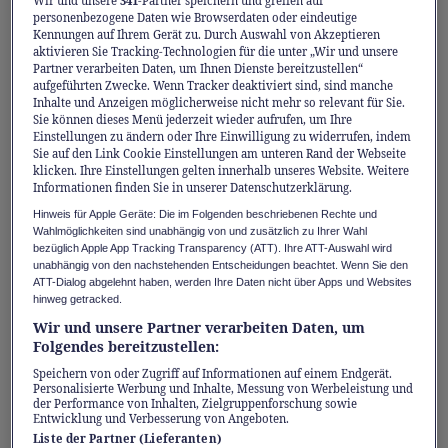
Wir und unsere
341
-Partner speichern und greifen auf
Route sind das vollständig wiederaufgebaute
personenbezogene Daten wie Browserdaten oder eindeutige
Römerkastell Saalburg bei Bad Homburg und
Kennungen auf Ihrem Gerät zu. Durch Auswahl von Akzeptieren
aktivieren Sie Tracking-Technologien für die unter „Wir und unsere
das grosse Limesmuseum in Aalen.
Partner verarbeiten Daten, um Ihnen Dienste bereitzustellen“
aufgeführten Zwecke. Wenn Tracker deaktiviert sind, sind manche
Inhalte und Anzeigen möglicherweise nicht mehr so relevant für Sie.
Sie können dieses Menü jederzeit wieder aufrufen, um Ihre
Mehr erfahren
Einstellungen zu ändern oder Ihre Einwilligung zu widerrufen, indem
Sie auf den Link Cookie Einstellungen am unteren Rand der Webseite
klicken. Ihre Einstellungen gelten innerhalb unseres Website. Weitere
Informationen finden Sie in unserer Datenschutzerklärung.
Hinweis für Apple Geräte: Die im Folgenden beschriebenen Rechte und
Wahlmöglichkeiten sind unabhängig von und zusätzlich zu Ihrer Wahl
bezüglich Apple App Tracking Transparency (ATT). Ihre ATT-Auswahl wird
unabhängig von den nachstehenden Entscheidungen beachtet. Wenn Sie den
ATT-Dialog abgelehnt haben, werden Ihre Daten nicht über Apps und Websites
hinweg getracked.
Wir und unsere Partner verarbeiten Daten, um
Folgendes bereitzustellen:
Speichern von oder Zugriff auf Informationen auf einem Endgerät.
Personalisierte Werbung und Inhalte, Messung von Werbeleistung und
der Performance von Inhalten, Zielgruppenforschung sowie
Entwicklung und Verbesserung von Angeboten.
Liste der Partner (Lieferanten)