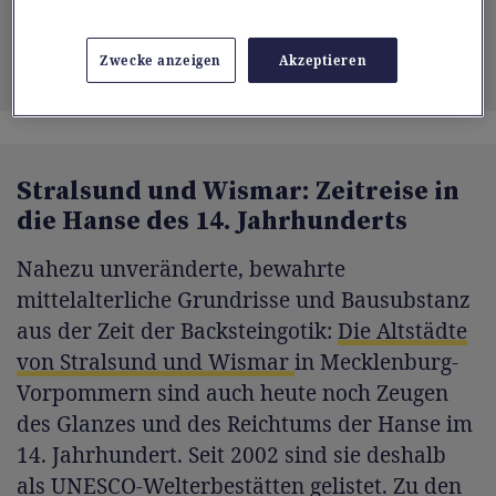
Grenzwall in Bad Homburg
(DZT Gregor Dinghauser)
Zwecke anzeigen
Akzeptieren
Stralsund und Wismar: Zeitreise in
die Hanse des 14. Jahrhunderts
Nahezu unveränderte, bewahrte
mittelalterliche Grundrisse und Bausubstanz
aus der Zeit der Backsteingotik:
Die Altstädte
von Stralsund und Wismar
in Mecklenburg-
Vorpommern sind auch heute noch Zeugen
des Glanzes und des Reichtums der Hanse im
14. Jahrhundert. Seit 2002 sind sie deshalb
als UNESCO-Welterbestätten gelistet. Zu den