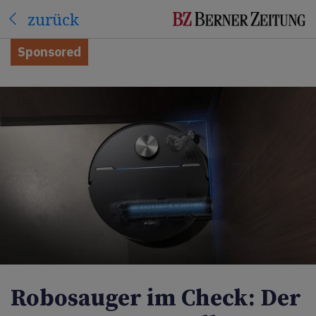
zurück
Sponsored
Robosauger im Check: Der