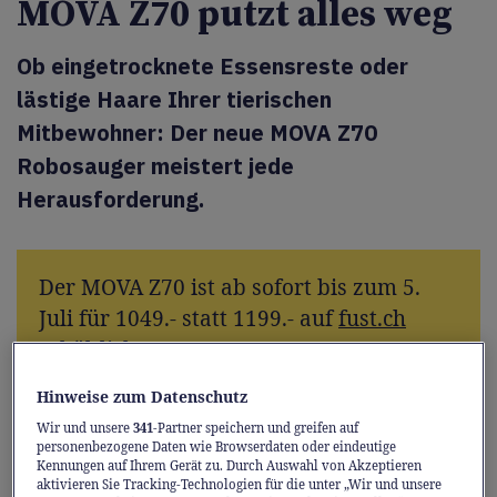
MOVA Z70 putzt alles weg
Ob eingetrocknete Essensreste oder
lästige Haare Ihrer tierischen
Mitbewohner: Der neue MOVA Z70
Robosauger meistert jede
Herausforderung.
Der MOVA Z70 ist ab sofort bis zum 5.
Juli für 1049.- statt 1199.- auf
fust.ch
erhältlich.
Hinweise zum Datenschutz
Wir und unsere
341
-Partner speichern und greifen auf
personenbezogene Daten wie Browserdaten oder eindeutige
Diese Situation kennen wir alle: Kaum
Kennungen auf Ihrem Gerät zu. Durch Auswahl von Akzeptieren
aktivieren Sie Tracking-Technologien für die unter „Wir und unsere