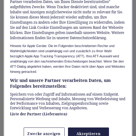
geputzt, sind die Böden schon wieder
Partner verarbeiten Daten, um Ihnen Dienste bereitzustellen“
aufgeführten Zwecke. Wenn Tracker deaktiviert sind, sind manche
verschmutzt. Robosauger schaffen seit
Inhalte und Anzeigen möglicherweise nicht mehr so relevant für Sie.
einigen Jahren Abhilfe. Sie stossen jedoch bei
Sie können dieses Menü jederzeit wieder aufrufen, um Ihre
Einstellungen zu ändern oder Ihre Einwilligung zu widerrufen, indem
besonders hartnäckigen Flecken an ihre
Sie auf den Link Cookie Einstellungen am unteren Rand der Webseite
klicken. Ihre Einstellungen gelten innerhalb unseres Website. Weitere
Grenzen. Anders der MOVA Z70. Er glänzt in
Informationen finden Sie in unserer Datenschutzerklärung.
allen Disziplinen. Das Erfolgsrezept: Ständige
Hinweis für Apple Geräte: Die im Folgenden beschriebenen Rechte und
Frischwasser-Zufuhr, technische Innovation
Wahlmöglichkeiten sind unabhängig von und zusätzlich zu Ihrer Wahl
bezüglich Apple App Tracking Transparency (ATT). Ihre ATT-Auswahl wird
und fast kein Aufwand für Nutzende.
unabhängig von den nachstehenden Entscheidungen beachtet. Wenn Sie den
ATT-Dialog abgelehnt haben, werden Ihre Daten nicht über Apps und Websites
hinweg getracked.
Konstante Frischwasser-Zufuhr
Wir und unsere Partner verarbeiten Daten, um
sorgt für eine hygienische
Folgendes bereitzustellen:
Reinigung
Speichern von oder Zugriff auf Informationen auf einem Endgerät.
Personalisierte Werbung und Inhalte, Messung von Werbeleistung und
der Performance von Inhalten, Zielgruppenforschung sowie
Während klassische Wischmopps bei der
Entwicklung und Verbesserung von Angeboten.
Arbeit schnell dreckig werden, reinigt sich die
Liste der Partner (Lieferanten)
Walze des MOVA Z70 laufend mit frischem
Wasser. Das dreckige Wasser legt das Gerät in
Zwecke anzeigen
Akzeptieren