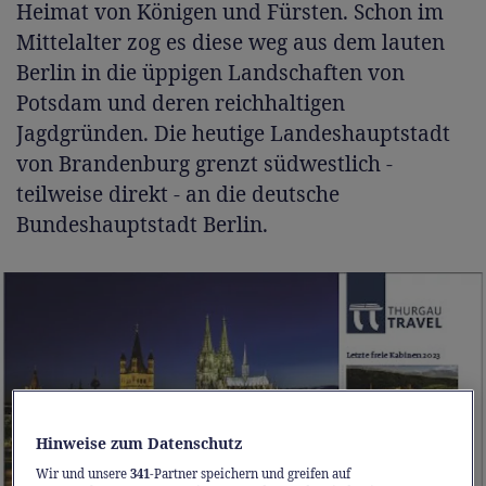
Heimat von Königen und Fürsten. Schon im
Mittelalter zog es diese weg aus dem lauten
Berlin in die üppigen Landschaften von
Potsdam und deren reichhaltigen
Jagdgründen. Die heutige Landeshauptstadt
von Brandenburg grenzt südwestlich -
teilweise direkt - an die deutsche
Bundeshauptstadt Berlin.
Hinweise zum Datenschutz
Wir und unsere
341
-Partner speichern und greifen auf