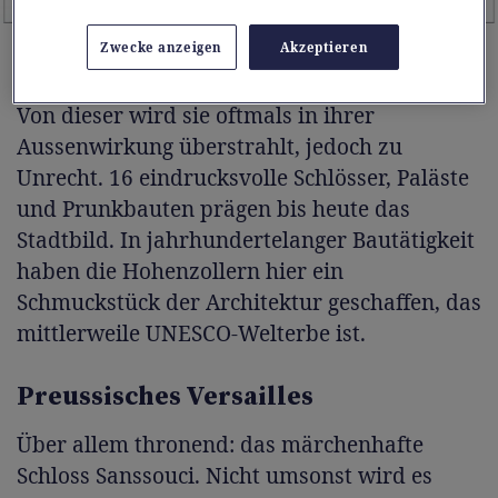
ANZEIGE
Zwecke anzeigen
Akzeptieren
Von dieser wird sie oftmals in ihrer
Aussenwirkung überstrahlt, jedoch zu
Unrecht. 16 eindrucksvolle Schlösser, Paläste
und Prunkbauten prägen bis heute das
Stadtbild. In jahrhundertelanger Bautätigkeit
haben die Hohenzollern hier ein
Schmuckstück der Architektur geschaffen, das
mittlerweile UNESCO-Welterbe ist.
Preussisches Versailles
Über allem thronend: das märchenhafte
Schloss Sanssouci. Nicht umsonst wird es