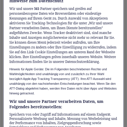
und verkündete: «And the winner is...
Hinweise zum Datenschutz
Borobotics!»
Wir und unsere
341
-Partner speichern und greifen auf
personenbezogene Daten wie Browserdaten oder eindeutige
Kennungen auf Ihrem Gerät zu. Durch Auswahl von Akzeptieren
aktivieren Sie Tracking-Technologien für die unter „Wir und unsere
Die glamouröse Preisverleihung des
Partner verarbeiten Daten, um Ihnen Dienste bereitzustellen“
wichtigsten Start-up-Wettbewerbs der
aufgeführten Zwecke. Wenn Tracker deaktiviert sind, sind manche
Inhalte und Anzeigen möglicherweise nicht mehr so relevant für Sie.
Schweiz fand am 17. Juni 2024 an der ETH
Sie können dieses Menü jederzeit wieder aufrufen, um Ihre
Zürich mit viel Prominenz aus Wirtschaft,
Einstellungen zu ändern oder Ihre Einwilligung zu widerrufen, indem
Sie auf den Link Cookie Einstellungen am unteren Rand der Webseite
Wissenschaft und Politik statt. 329
klicken. Ihre Einstellungen gelten innerhalb unseres Website. Weitere
Informationen finden Sie in unserer Datenschutzerklärung.
Jungunternehmen hatten sich beworben, und
Hinweis für Apple Geräte: Die im Folgenden beschriebenen Rechte und
eine hochkarätige Jury wählte in mehreren
Wahlmöglichkeiten sind unabhängig von und zusätzlich zu Ihrer Wahl
Runden den Gewinner aus. Dieser erhält
bezüglich Apple App Tracking Transparency (ATT). Ihre ATT-Auswahl wird
unabhängig von den nachstehenden Entscheidungen beachtet. Wenn Sie den
150'000 Franken sowie ein Beratungspaket
ATT-Dialog abgelehnt haben, werden Ihre Daten nicht über Apps und Websites
hinweg getracked.
von McKinsey & Company.
Wir und unsere Partner verarbeiten Daten, um
Folgendes bereitzustellen:
Thomas Knecht zeigte sich sichtlich begeistert
Speichern von oder Zugriff auf Informationen auf einem Endgerät.
Personalisierte Werbung und Inhalte, Messung von Werbeleistung und
von Borobotics. Er sagte: «Die Jungfirma
der Performance von Inhalten, Zielgruppenforschung sowie